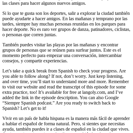
las clases para hacer algunos nuevos amigos.
Si lo que te gusta son los deportes, salir a explorar la ciudad también
puede ayudarte a hacer amigos. En las mañanas y temprano por las
tardes, siempre hay muchas personas reunidas en los parques para
hacer deporte. No es raro ver grupos de danza, patinadores, ciclistas,
o personas que corren juntas.
También puedes visitar las playas por las mañanas y encontrar
grupos de personas que se reúnen para surfear juntos. Este es el
momento perfecto para empezar una conversación, intercambiar
consejos, y compartir experiencias.
Let’s take a quick break from Spanish to check your progress. Are
you able to follow along? If not, don’t worry. Just keep listening,
and over time, you’ll start to understand more and more. Remember
to visit our website and read the transcript of this episode for some
extra practice, too! It’s available for free at langoly.com, and I’ve
added the link in the episode description. You can also Google
“Siempre Spanish podcast.” Are you ready to switch back to
Spanish? Let’s get to it!
Vivir en un país de habla hispana es la manera más fácil de aprender
a hablar el español de forma natural. Pero, si sientes que necesitas
ayuda, también puedes ir a clases de español en la ciudad que vives.