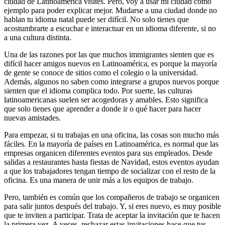
ciudad de Latinoamérica visites. Pero, voy a usar mi ciudad como
ejemplo para poder explicar mejor. Mudarse a una ciudad donde no
hablan tu idioma natal puede ser difícil. No solo tienes que
acostumbrarte a escuchar e interactuar en un idioma diferente, si no
a una cultura distinta.
Una de las razones por las que muchos immigrantes sienten que es
difícil hacer amigos nuevos en Latinoamérica, es porque la mayoría
de gente se conoce de sitios como el colegio o la universidad.
Además, algunos no saben como integrarse a grupos nuevos porque
sienten que el idioma complica todo. Por suerte, las culturas
latinoamericanas suelen ser acogedoras y amables. Esto significa
que solo tienes que aprender a donde ir o qué hacer para hacer
nuevas amistades.
Para empezar, si tu trabajas en una oficina, las cosas son mucho más
fáciles. En la mayoría de países en Latinoamérica, es normal que las
empresas organicen diferentes eventos para sus empleados. Desde
salidas a restaurantes hasta fiestas de Navidad, estos eventos ayudan
a que los trabajadores tengan tiempo de socializar con el resto de la
oficina. Es una manera de unir más a los equipos de trabajo.
Pero, también es común que los compañeros de trabajo se organicen
para salir juntos después del trabajo. Y, si eres nuevo, es muy posible
que te inviten a participar. Trata de aceptar la invitación que te hacen
la primera vez. A veces, rechazar estas invitaciones hace que tus