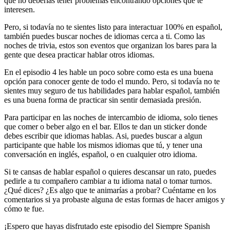
que no deberías tener problemas encontrando opciones que te
interesen.
Pero, si todavía no te sientes listo para interactuar 100% en español,
también puedes buscar noches de idiomas cerca a ti. Como las
noches de trivia, estos son eventos que organizan los bares para la
gente que desea practicar hablar otros idiomas.
En el episodio 4 les hable un poco sobre como esta es una buena
opción para conocer gente de todo el mundo. Pero, si todavía no te
sientes muy seguro de tus habilidades para hablar español, también
es una buena forma de practicar sin sentir demasiada presión.
Para participar en las noches de intercambio de idioma, solo tienes
que comer o beber algo en el bar. Ellos te dan un sticker donde
debes escribir que idiomas hablas. Asi, puedes buscar a algun
participante que hable los mismos idiomas que tú, y tener una
conversación en inglés, español, o en cualquier otro idioma.
Si te cansas de hablar español o quieres descansar un rato, puedes
pedirle a tu compañero cambiar a tu idioma natal o tomar turnos.
¿Qué dices? ¿Es algo que te animarías a probar? Cuéntame en los
comentarios si ya probaste alguna de estas formas de hacer amigos y
cómo te fue.
¡Espero que hayas disfrutado este episodio del Siempre Spanish