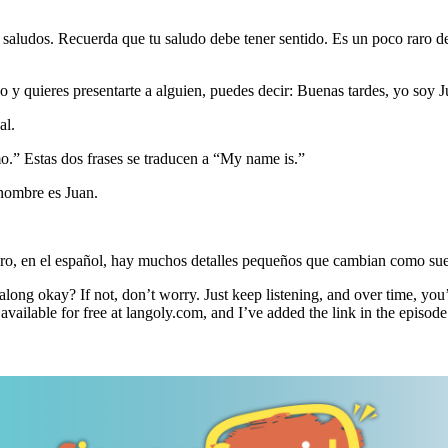
saludos. Recuerda que tu saludo debe tener sentido. Es un poco raro d
ajo y quieres presentarte a alguien, puedes decir: Buenas tardes, yo soy J
al.
o.” Estas dos frases se traducen a “My name is.”
 nombre es Juan.
Pero, en el español, hay muchos detalles pequeños que cambian como su
ong okay? If not, don’t worry. Just keep listening, and over time, you
It’s available for free at langoly.com, and I’ve added the link in the ep