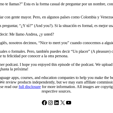
mo te llamas?” Esta es la forma casual de preguntar por un nombre, con 
blar con gente mayor. Pero, en algunos países como Colombia y Venezue
es preguntar, “¿Y tú?” (And you?). Si la situación es formal, es mejor u
 decir: Me llamo Andrea, ¿y usted?
lés, nosotros decimos, “Nice to meet you” cuando conocemos a alguie
les o formales. Pero, también puedes decir “Un placer” (A pleasure) o
 tu felicidad por conocer a la otra persona.
er podcast. I hope you enjoyed this episode of the podcast. We upload 
 ¡hasta la próxima!
uage apps, courses, and education companies to help you make the best
. We review products independently, but we may earn affiliate commission
ase read our
full disclosure
for more information. All images are copyright
respective sources.
Facebook
Instagram
LinkedIn
X
YouTube