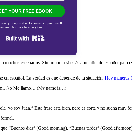
GET YOUR FREE EBOOK
 your privacy and will never spam you or sell
mation. Unsubscribe at any time.
Built with Kit
 muchos escenarios. Sin importar si estás aprendiendo español para estu
se en español. La verdad es que depende de la situación.
Hay maneras f
 I am…) o Me llamo… (My name is…).
ola, yo soy Juan.” Esta frase está bien, pero es corta y no suena muy fo
 formal.
s que “Buenos días” (Good morning), “Buenas tardes” (Good afternoon