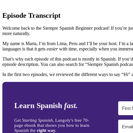
Episode Transcript
Welcome back to the Siempre Spanish Beginner podcast! If you’re just 
more naturally.
My name is Maria, I’m from Lima, Peru and I’ll be your host. I’m a la
languages is that it gets
easier
with time, especially when you immerse
That’s why each episode of this podcast is mostly in Spanish. If you’d 
episode description. You can also search for “Siempre Spanish podcast
In the first two episodes, we reviewed the different ways to say “Hi”
Learn Spanish
fast.
Get
Starting Spanish
, Langoly's free 70-
page ebook that shows you how to learn
Spanish the
right way.